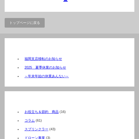
トップページに戻る
最新のお知らせ
福岡支店移転のお知らせ
2025 夏季休業のお知らせ
～年末年始の休業あんない～
施工報告MENU
お役立ち＆節約 商品
(16)
コラム
(61)
スプリンクラー
(43)
ドローン事業
(3)