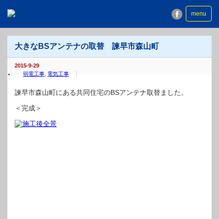
menu
大きなBSアンテナの取替 諫早市森山町
2015-9-29
弱電工事
,
電気工事
諫早市森山町にある共同住宅のBSアンテナ取替ました。
＜完成＞