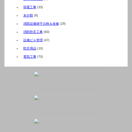
弱電工事
(33)
未分類
(8)
消防設備保守点検＆改修
(29)
消防防災工事
(60)
設備ビル管理
(47)
防災用品
(10)
電気工事
(70)