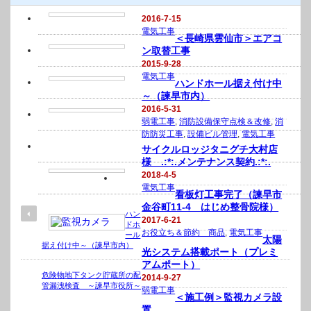
2016-7-15
電気工事
＜長崎県雲仙市＞エアコ
ン取替工事
2015-9-28
電気工事
ハンドホール据え付け中
～（諫早市内）
2016-5-31
弱電工事
,
消防設備保守点検＆改修
,
消
防防災工事
,
設備ビル管理
,
電気工事
サイクルロッジタニグチ大村店
様 .:*:.メンテナンス契約.:*:.
2018-4-5
電気工事
看板灯工事完了（諫早市
金谷町11-4 はじめ整骨院様）
ハン
2017-6-21
ドホ
お役立ち＆節約 商品
,
電気工事
ール
太陽
据え付け中～（諫早市内）
光システム搭載ポート（プレミ
アムポート）
危険物地下タンク貯蔵所の配
2014-9-27
管漏洩検査 ～諫早市役所～
弱電工事
＜施工例＞監視カメラ設
置