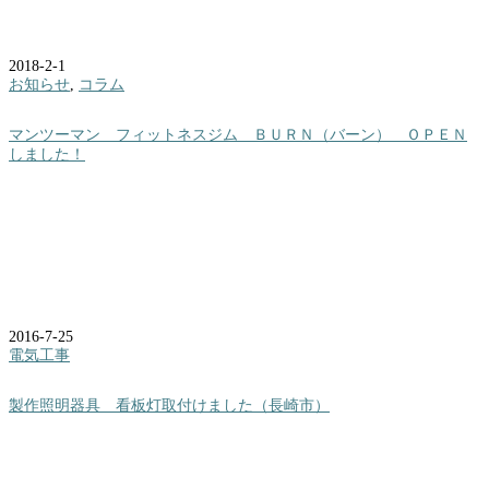
2018-2-1
お知らせ
,
コラム
マンツーマン フィットネスジム ＢＵＲＮ（バーン） ＯＰＥＮ
しました！
2016-7-25
電気工事
製作照明器具 看板灯取付けました（長崎市）