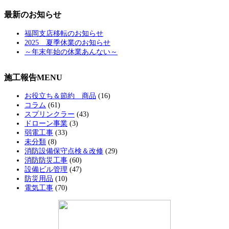
最新のお知らせ
福岡支店移転のお知らせ
2025 夏季休業のお知らせ
～年末年始の休業あんない～
施工報告MENU
お役立ち＆節約 商品
(16)
コラム
(61)
スプリンクラー
(43)
ドローン事業
(3)
弱電工事
(33)
未分類
(8)
消防設備保守点検＆改修
(29)
消防防災工事
(60)
設備ビル管理
(47)
防災用品
(10)
電気工事
(70)