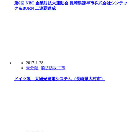
第6回 NBC 企業対抗大運動会 長崎県諫早市株式会社シンテッ
ク＆BURN 二連覇達成
2017-1-28
未分類
,
消防防災工事
ドイツ製 太陽光発電システム（長崎県大村市）