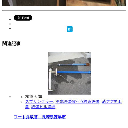
関連記事
2015-6-30
スプリンクラー
,
消防設備保守点検＆改修
,
消防防災工
事
,
設備ビル管理
フート弁取替 長崎県諫早市