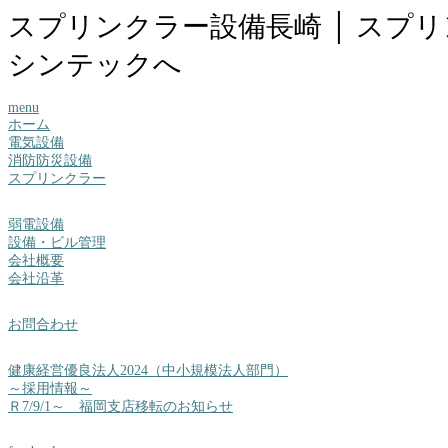
スプリンクラー設備長崎 │ スプ
シンテックへ
menu
ホーム
電気設備
消防防災設備
スプリンクラー
弱電設備
設備・ビル管理
会社概要
会社沿革
お問合わせ
健康経営優良法人2024（中小規模法人部門）
～採用情報～
Ｒ7/9/1～ 福岡支店移転のお知らせ