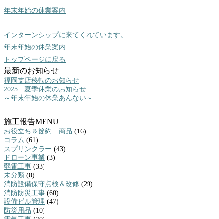
年末年始の休業案内
インターンシップに来てくれています。
年末年始の休業案内
トップページに戻る
最新のお知らせ
福岡支店移転のお知らせ
2025 夏季休業のお知らせ
～年末年始の休業あんない～
施工報告MENU
お役立ち＆節約 商品
(16)
コラム
(61)
スプリンクラー
(43)
ドローン事業
(3)
弱電工事
(33)
未分類
(8)
消防設備保守点検＆改修
(29)
消防防災工事
(60)
設備ビル管理
(47)
防災用品
(10)