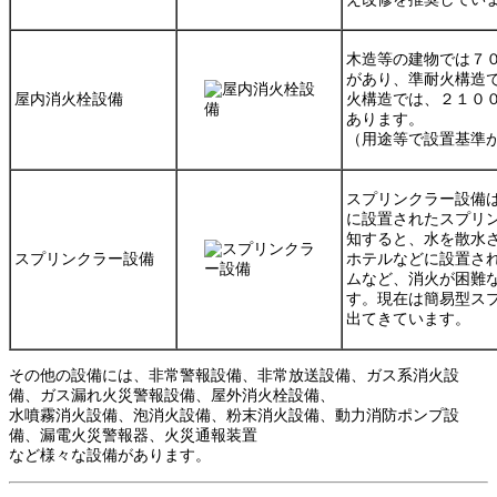
木造等の建物では
７
があり、準耐火構造
屋内消火栓設備
火構造では、
２１０
あります。
（用途等で設置基準
スプリンクラー設備
に設置されたスプリ
知すると、水を散水
スプリンクラー設備
ホテルなどに設置さ
ムなど、消火が困難
す。現在は
簡易型ス
出てきています。
その他の設備には、非常警報設備、非常放送設備、ガス系消火設
備、ガス漏れ火災警報設備、屋外消火栓設備、
水噴霧消火設備、泡消火設備、粉末消火設備、動力消防ポンプ設
備、漏電火災警報器、火災通報装置
など様々な設備があります。