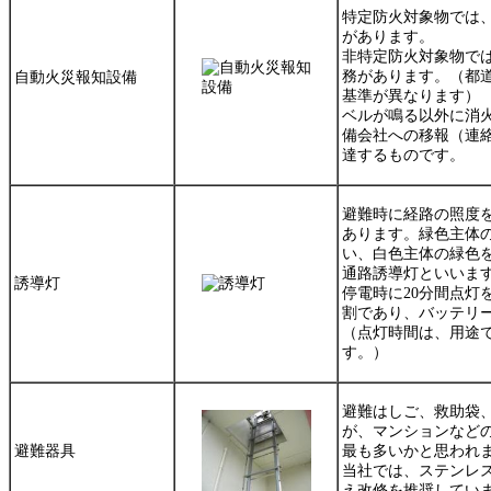
特定防火対象物では
があります。
非特定防火対象物で
務があります。（都
自動火災報知設備
基準が異なります）
ベルが鳴る以外に消
備会社への
移報（連
達するものです。
避難時に経路の照度
あります。緑色主体
い、白色主体の緑色
通路
誘導灯といいま
誘導灯
停電時に20分間点灯
割であり、バッテリ
（点灯時間は、用途
す。）
避難はしご、救助袋
が、マンションなど
避難器具
最も多いかと思われ
当社では、
ステンレ
え改修を推奨してい