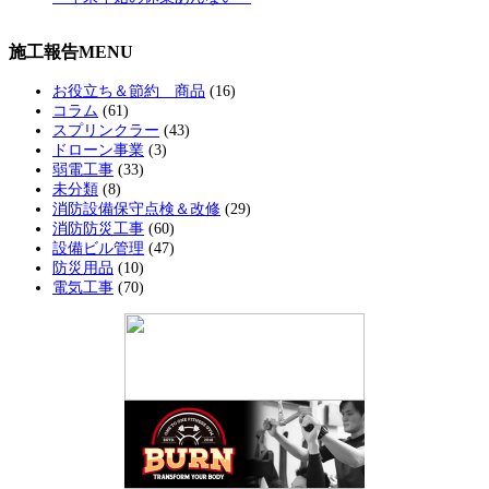
施工報告MENU
お役立ち＆節約 商品
(16)
コラム
(61)
スプリンクラー
(43)
ドローン事業
(3)
弱電工事
(33)
未分類
(8)
消防設備保守点検＆改修
(29)
消防防災工事
(60)
設備ビル管理
(47)
防災用品
(10)
電気工事
(70)