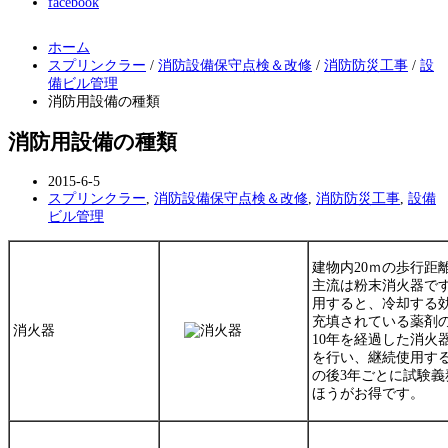
facebook
ホーム
スプリンクラー
/
消防設備保守点検＆改修
/
消防防災工事
/
設
備ビル管理
消防用設備の種類
消防用設備の種類
2015-6-5
スプリンクラー
,
消防設備保守点検＆改修
,
消防防災工事
,
設備
ビル管理
建物内
20ｍ
の歩行距
主流は
粉末消火器
で
用すると、冷却する
充填されている薬剤
消火器
10年
を経過した消火
を行い、継続使用す
の後3年ごとに試験義
ほうがお得です。