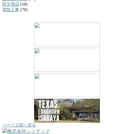
防災用品
(10)
電気工事
(70)
ページ上部へ戻る