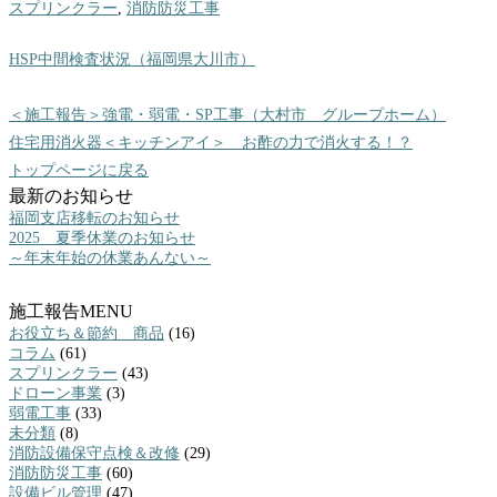
スプリンクラー
,
消防防災工事
HSP中間検査状況（福岡県大川市）
＜施工報告＞強電・弱電・SP工事（大村市 グループホーム）
住宅用消火器＜キッチンアイ＞ お酢の力で消火する！？
トップページに戻る
最新のお知らせ
福岡支店移転のお知らせ
2025 夏季休業のお知らせ
～年末年始の休業あんない～
施工報告MENU
お役立ち＆節約 商品
(16)
コラム
(61)
スプリンクラー
(43)
ドローン事業
(3)
弱電工事
(33)
未分類
(8)
消防設備保守点検＆改修
(29)
消防防災工事
(60)
設備ビル管理
(47)