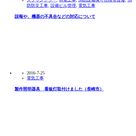
スプリンクラー
,
弱電工事
,
消防設備保守点検＆改修
,
消
防防災工事
,
設備ビル管理
,
電気工事
誤報や、機器の不具合などの対応について
2016-7-25
電気工事
製作照明器具 看板灯取付けました（長崎市）