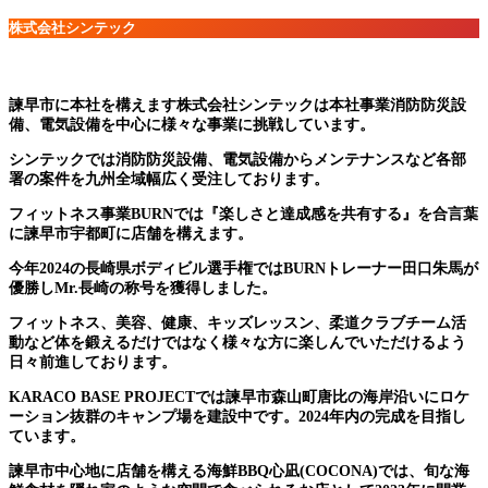
株式会社シンテック
諫早市に本社を構えます株式会社シンテックは本社事業消防防災設
備、電気設備を中心に様々な事業に挑戦しています。
シンテックでは消防防災設備、電気設備からメンテナンスなど各部
署の案件を九州全域幅広く受注しております。
フィットネス事業BURNでは『楽しさと達成感を共有する』を合言葉
に諫早市宇都町に店舗を構えます。
今年2024の長崎県ボディビル選手権ではBURNトレーナー田口朱馬が
優勝しMr.長崎の称号を獲得しました。
フィットネス、美容、健康、キッズレッスン、柔道クラブチーム活
動など体を鍛えるだけではなく様々な方に楽しんでいただけるよう
日々前進しております。
KARACO BASE PROJECTでは諫早市森山町唐比の海岸沿いにロケ
ーション抜群のキャンプ場を建設中です。2024年内の完成を目指し
ています。
諫早市中心地に店舗を構える海鮮BBQ心凪(COCONA)では、旬な海