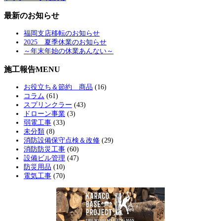
最新のお知らせ
福岡支店移転のお知らせ
2025 夏季休業のお知らせ
～年末年始の休業あんない～
施工報告MENU
お役立ち＆節約 商品
(16)
コラム
(61)
スプリンクラー
(43)
ドローン事業
(3)
弱電工事
(33)
未分類
(8)
消防設備保守点検＆改修
(29)
消防防災工事
(60)
設備ビル管理
(47)
防災用品
(10)
電気工事
(70)