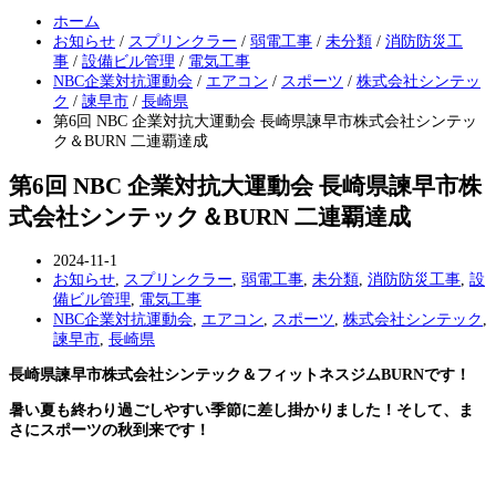
ホーム
お知らせ
/
スプリンクラー
/
弱電工事
/
未分類
/
消防防災工
事
/
設備ビル管理
/
電気工事
NBC企業対抗運動会
/
エアコン
/
スポーツ
/
株式会社シンテッ
ク
/
諫早市
/
長崎県
第6回 NBC 企業対抗大運動会 長崎県諫早市株式会社シンテッ
ク＆BURN 二連覇達成
第6回 NBC 企業対抗大運動会 長崎県諫早市株
式会社シンテック＆BURN 二連覇達成
2024-11-1
お知らせ
,
スプリンクラー
,
弱電工事
,
未分類
,
消防防災工事
,
設
備ビル管理
,
電気工事
NBC企業対抗運動会
,
エアコン
,
スポーツ
,
株式会社シンテック
,
諫早市
,
長崎県
長崎県諫早市株式会社シンテック＆フィットネスジムBURNです！
暑い夏も終わり過ごしやすい季節に差し掛かりました！そして、ま
さにスポーツの秋到来です！